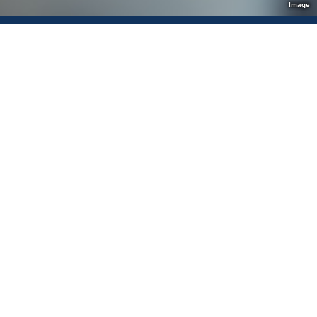
Image
◆ 2026.04.6･７･８
「軽食＆スイーツBuffet」
を開催しました