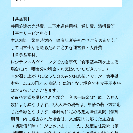
【共益費】
共用施設の光熱費、上下水道使用料、通信費、清掃費等
【基本サービス料金】
生活相談、緊急時対応、健康診断等その他ご入居者が安心
して日常生活を送るために必要な運営費・人件費
【食事基本料】
レジデンス内ダイニングでの食事代（食事基本料を上回る
場合には、喫食分の料金をお支払いいただきます。）
※お召し上がりになった分のみのお支払いですが、食事基
本料（35,200円／人[税込]）に満たない場合でも食事基本料
はお支払いいただきます。
※前払方式を選択された場合、入居一時金は年齢、入居人
数により異なります。2人入居の場合は、年齢の若い方に応
じた金額となります。年齢毎に定める想定居住期間（償却
期間）内に退去された場合は、入居期間に応じた返還金
（初期償却除く）がございます。また、想定居住期間（償