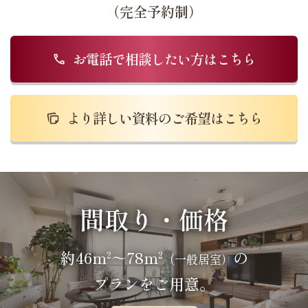
（完全予約制）
お電話で相談したい方はこちら
より詳しい資料のご希望はこちら
間取り・価格
約46m
～78m
の
2
2
（一般居室）
プランをご用意。