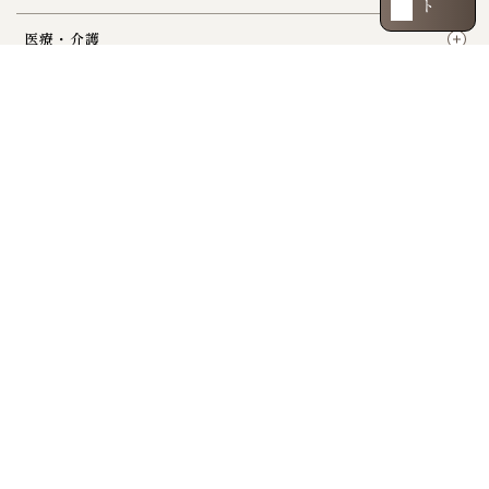
医療・介護
サービス・くらし
間取り・価格
お部屋のご紹介
ご入居案内
アクセス・周辺環境
現地案内図
レジデンス概要
ご利用上の
個人情報
特定基本情報