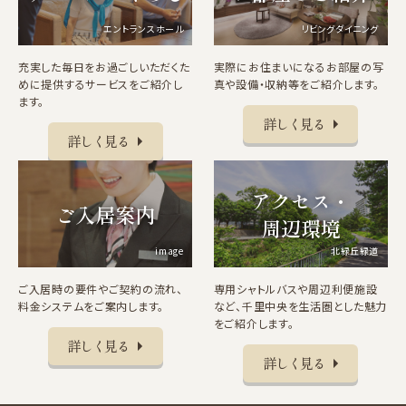
エントランスホール
リビングダイニング
充実した毎日をお過ごしいただくた
実際にお住まいになるお部屋の写
めに提供するサービスをご紹介し
真や設備・収納等をご紹介します。
ます。
詳しく見る
詳しく見る
アクセス・
ご入居案内
周辺環境
image
北緑丘緑道
ご入居時の要件やご契約の流れ、
専用シャトルバスや周辺利便施設
料金システムをご案内します。
など、千里中央を生活圏とした魅力
をご紹介します。
詳しく見る
詳しく見る