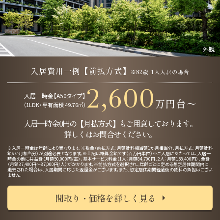
外観
入居費用一例【前払方式】
※82歳 1人入居の場合
2,600
入居一時金【A50タイプ】
万円台〜
（1LDK・専有面積 49.76㎡）
入居一時金0円の【月払方式】もご用意しております。
詳しくはお問合せください。
※入居一時金は年齢により異なります。※敷金（前払方式：月額賃料相当額1か月相当分、月払方式：月額賃料
額6か月相当分）が別途必要となります。※上記は概算金額です（百万円単位）※ご入居にあたっては、入居一
時金の他に共益費（月額50,000円/室）、基本サービス料金（1人：月額84,700円、2人：月額158,400円）、食費
（月額37,400円～87,000円/人）がかかります。※前払方式を選択され、年齢ごとに定める想定居住期間内に
退去された場合は、入居期間に応じた返還金がございます。また、想定居住期間経過後の賃料の負担はござい
ません。
間取り・価格を詳しく見る