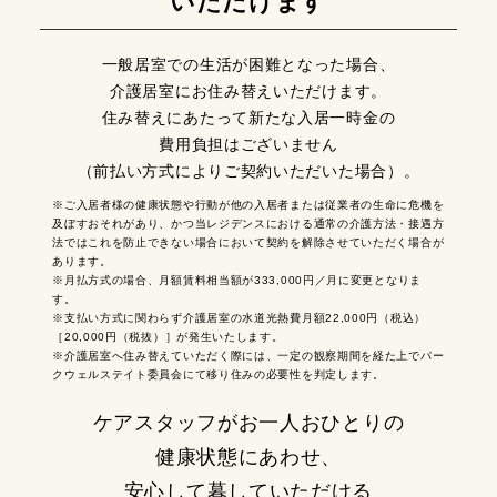
いただけます
一般居室での生活が困難となった場合、
介護居室にお住み替えいただけます。
住み替えにあたって新たな入居一時金の
費用負担はございません
（前払い方式によりご契約いただいた場合）。
※ご入居者様の健康状態や行動が他の入居者または従業者の生命に危機を
及ぼすおそれがあり、かつ当レジデンスにおける通常の介護方法・接遇方
法ではこれを防止できない場合において契約を解除させていただく場合が
あります。
※月払方式の場合、月額賃料相当額が333,000円／月に変更となりま
す。
※支払い方式に関わらず介護居室の水道光熱費月額22,000円（税込）
［20,000円（税抜）］が発生いたします。
※介護居室へ住み替えていただく際には、一定の観察期間を経た上でパー
クウェルステイト委員会にて移り住みの必要性を判定します。
ケアスタッフがお一人おひとりの
健康状態にあわせ、
安心して暮していただける