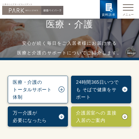
資料請求
医療・介護
安心が続く毎日をご入居者様にお届けする
医療と介護のサポートについてご紹介します。
image
医療・介護の
24時間365日いつで
トータルサポート
も
そばで健康をサ
体制
ポート
万一介護が
介護居室への
直接
必要になったら
入居のご案内