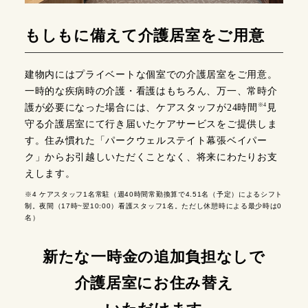
もしもに備えて介護居室をご用意
建物内にはプライベートな個室での介護居室をご用意。
一時的な疾病時の介護・看護はもちろん、万一、常時介
※4
護が必要になった場合には、ケアスタッフが24時間
見
守る介護居室にて行き届いたケアサービスをご提供しま
す。住み慣れた「パークウェルステイト幕張ベイパー
ク」からお引越しいただくことなく、将来にわたりお支
えします。
※4 ケアスタッフ1名常駐（週40時間常勤換算で4.51名（予定）によるシフト
制。夜間（17時~翌10:00）看護スタッフ1名。ただし休憩時による最少時は0
名）
新たな一時金の追加負担なしで
介護居室にお住み替え