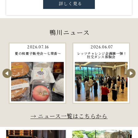
詳しく見る
鴨川ニュース
2026.06.16
2026.05.29
シャトルdeゴー 夜のホタル観
房総ぶらっと旅 第3弾 日帰りバ
賞便
スツアー久留里線「廃止予定区
間」を走る旅
→ ニュース一覧はこちらから