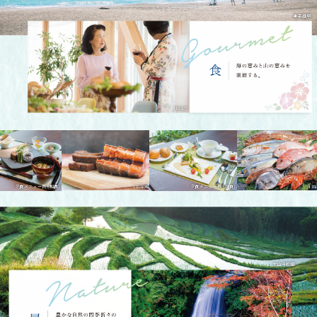
東条海岸
image
image
image
メニュー例 (和食)
夕食メニュー例 (洋食)
大山千枚田