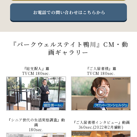
お電話での問い合わせはこちらから
『パークウェルステイト鴨川』CM・動
画ギャラリー
『総支配人』篇
『ご入居者様』篇
TVCM 180sec.
TVCM 180sec.
『シニア世代の生活実態調査』動
『ご入居者様インタビュー』動画
画
360sec.(2022年2月撮影)
180sec.