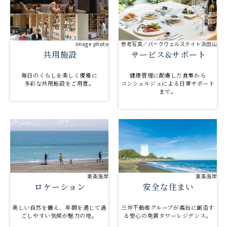
参考写真／パークウェルステイト浜田山
image photo
サービス&サポート
共用施設
健康管理に配慮した食事から
毎日のくらしを楽しく優雅に
コンシェルジュによる日常サポート
多彩な共用施設をご用意。
まで。
東条海岸
東条海岸
ロケーション
安全な住まい
美しい自然を備え、年間を通じて過
三井不動産グループが高台に創造す
ごしやすい気候が魅力の地。
る安心の免震タワーレジデンス。