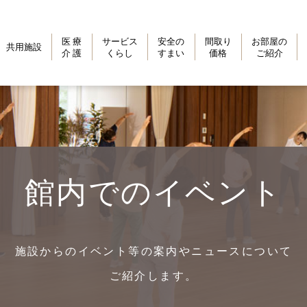
医 療
サービス
安全の
間取り
お部屋の
共用施設
介 護
くらし
すまい
価格
ご紹介
館内でのイベント
施設からのイベント等の案内やニュースについて
ご紹介します。