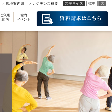
文字サイズ
標準
大
> 現地案内図
> レジデンス概要
ご入居
館内
案 内
イベント