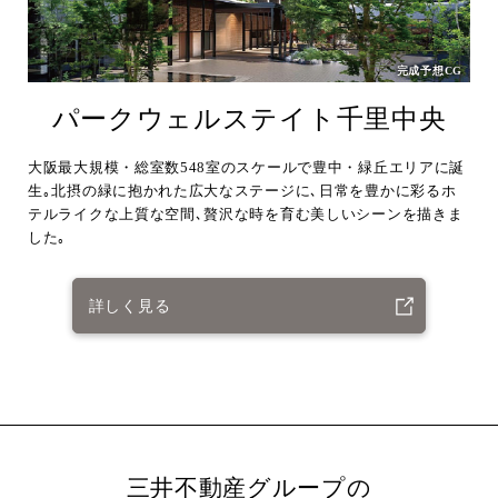
完成予想CG
パークウェルステイト千里中央
大阪最大規模・総室数548室のスケールで豊中・緑丘エリアに誕
生｡北摂の緑に抱かれた広大なステージに､日常を豊かに彩るホ
テルライクな上質な空間､贅沢な時を育む美しいシーンを描きま
した｡
詳しく見る
三井不動産グループの