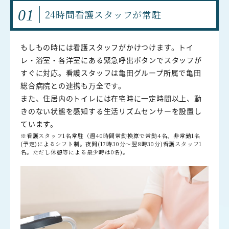
01
24時間看護スタッフが常駐
もしもの時には看護スタッフがかけつけます。トイ
レ・浴室・各洋室にある緊急呼出ボタンでスタッフが
すぐに対応。看護スタッフは亀田グループ所属で亀田
総合病院との連携も万全です。
また、住居内のトイレには在宅時に一定時間以上、動
きのない状態を感知する生活リズムセンサーを設置し
ています。
※看護スタッフ1名常駐（週40時間常勤換算で常勤4名、非常勤1名
(予定)によるシフト制。夜間(17時30分〜翌8時30分)看護スタッフ1
名。ただし休憩等による最少時は0名)。