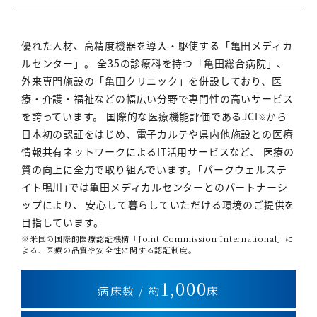
優れた人材、高精度機器を導入・駆使する「亀田メディカ
ルセンター」。 全35の診療科を持つ「亀田総合病院」、
外来専門施設の「亀田クリニック」を併設しており、医
療・介護・福祉などの幅広い分野で専門性の高いサービス
を誇っています。 国際的な医療機能評価であるJCI
から
※
日本初の認証をはじめ、電子カルテや県内他施設との医療
情報共有ネットワークによるIT活用サービスなど、 医療の
質の向上に全力で取り組んでいます。｢パークウェルステ
イト鴨川｣では亀田メディカルセンターとのパートナーシ
ップにより、 安心して暮らしていただける環境のご提供を
目指しています。
※米国の国際的医療認証機構「Joint Commission International」に
よる、医療の品質や安全性に関する認証制度。
1,000
病床数 / 約
床