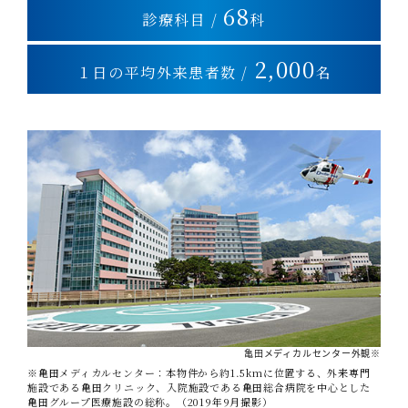
68
診療科目 /
科
2,000
１日の平均外来患者数 /
名
亀田メディカルセンター外観※
※亀田メディカルセンター：本物件から約1.5kmに位置する、外来専門
施設である亀田クリニック、入院施設である亀田総合病院を中心とした
亀田グループ医療施設の総称。（2019年9月撮影）