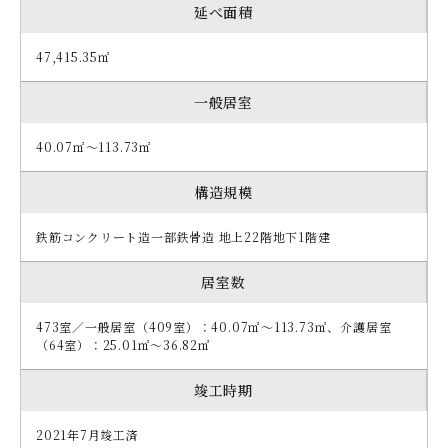
延べ面積
47,415.35
㎡
一般居室
40.07㎡～113.73㎡
構造規模
鉄筋コンクリート造一部鉄骨造 地上22階地下1階建
居室数
473室／一般居室（409室）：40.07㎡〜113.73㎡、介護居室
（64室）：25.01㎡〜36.82㎡
竣工時期
2021年7月竣工済