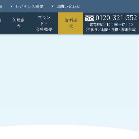
図
レジデンス概要
お問い合わせ
0120-321-552
ブラン
価
入居案
資料請
ド・
営業時間／10：00〜17：00
内
求
会社概要
（定休日／水曜・日曜・年末年始）