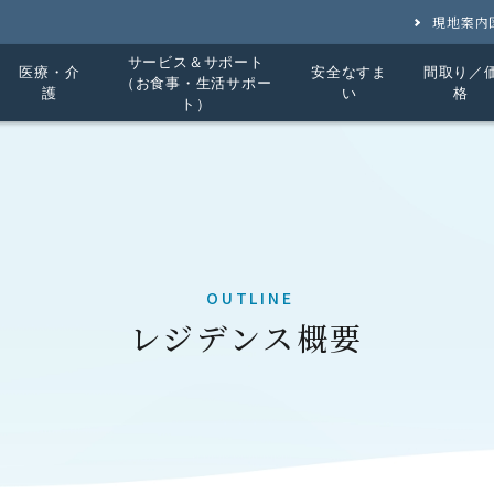
三井不動産レジデンシャルウェルネス
現地案内
サービス＆サポート
医療・介
安全なすま
間取り／
（お食事・生活サポー
護
い
格
ト）
OUTLINE
レジデンス概要