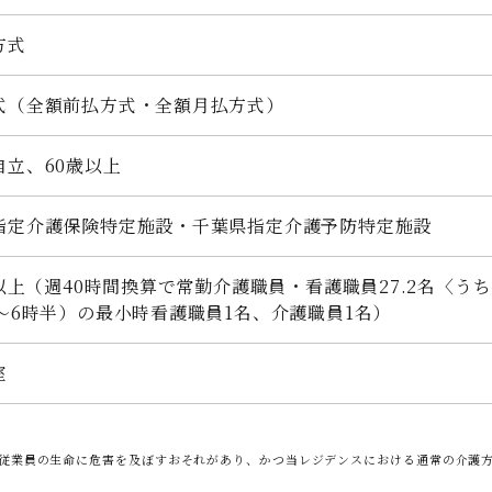
方式
式（全額前払方式・全額月払方式）
自立、60歳以上
指定介護保険特定施設・千葉県指定介護予防特定施設
1以上（週40時間換算で常勤介護職員・看護職員27.2名〈う
時～6時半）の最小時看護職員1名、介護職員1名）
室
従業員の生命に危害を及ぼすおそれがあり、かつ当レジデンスにおける通常の介護