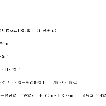
鴨川市浜荻1002番地（住居表示）
.96㎡
.35
㎡
㎡～113.73㎡
ンクリート造一部鉄骨造 地上22階地下1階建
／一般居室（409室）：40.07㎡〜113.73㎡、介護居室（64室）