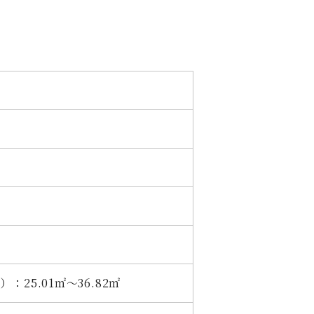
：25.01㎡〜36.82㎡