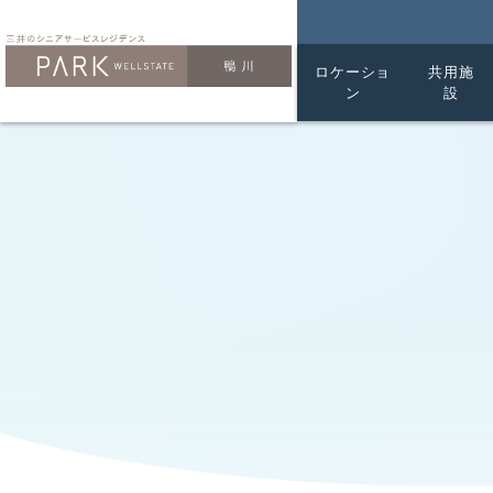
パークウェルステイト鴨川｜
ロケーショ
共用施
ン
設