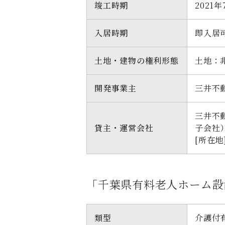
竣工時期
2021
入居時期
即入居
土地・建物の権利形態
土地：
開発事業主
三井不
三井不
貸主・運営会社
子会社
[所在地
「千葉県有料老人ホーム設
類型
介護付