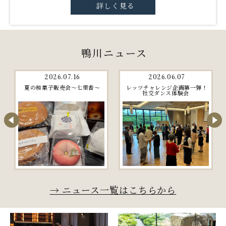
詳しく見る
鴨川ニュース
2026.06.16
2026.05.29
シャトルdeゴー 夜のホタル観
房総ぶらっと旅 第3弾 日帰りバ
賞便
スツアー久留里線「廃止予定区
間」を走る旅
→ ニュース一覧はこちらから