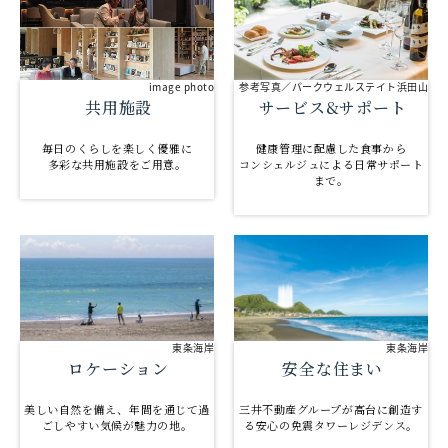
参考写真／パークウェルステイト浜田山
image photo
サービス&サポート
共用施設
健康管理に配慮した食事から
毎日のくらしを楽しく優雅に
コンシェルジュによる日常サポート
多彩な共用施設をご用意。
まで。
東条海岸
東条海岸
ロケーション
安全な住まい
美しい自然を備え、年間を通じて過
三井不動産グループが高台に創造す
ごしやすい気候が魅力の地。
る安心の免震タワーレジデンス。