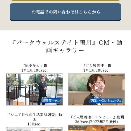
お電話での問い合わせはこちらから
『パークウェルステイト鴨川』CM・動
画ギャラリー
『総支配人』篇
『ご入居者様』篇
TVCM 180sec.
TVCM 180sec.
『シニア世代の生活実態調査』動
『ご入居者様インタビュー』動画
画
360sec.(2022年2月撮影)
180sec.