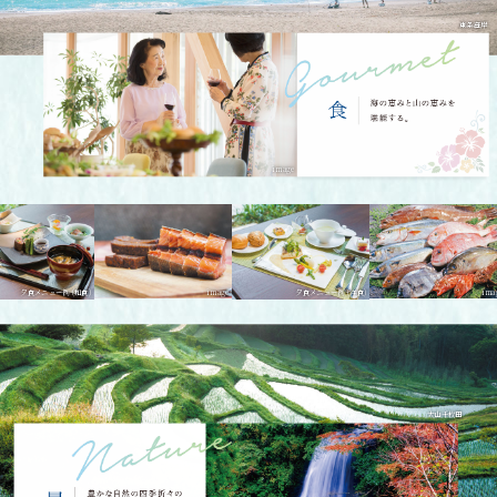
東条海岸
image
image
image
メニュー例 (和食)
夕食メニュー例 (洋食)
大山千枚田