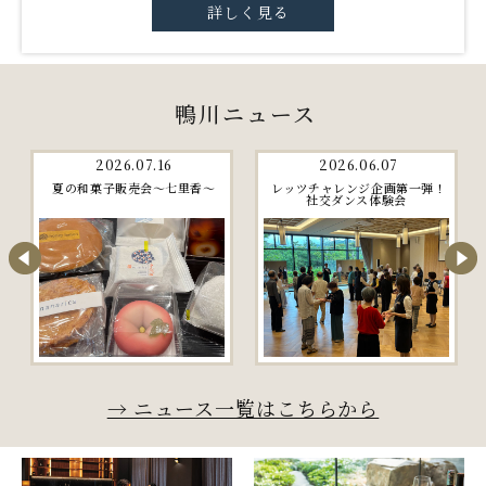
詳しく見る
鴨川ニュース
2026.06.16
2026.05.29
シャトルdeゴー 夜のホタル観
房総ぶらっと旅 第3弾 日帰りバ
賞便
スツアー久留里線「廃止予定区
間」を走る旅
→ ニュース一覧はこちらから