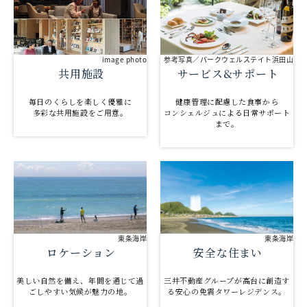
参考写真／パークウェルステイト浜田山
image photo
サービス&サポート
共用施設
健康管理に配慮した食事から
毎日のくらしを楽しく優雅に
コンシェルジュによる日常サポート
多彩な共用施設をご用意。
まで。
東条海岸
東条海岸
ロケーション
安全な住まい
美しい自然を備え、年間を通じて過
三井不動産グループが高台に創造す
ごしやすい気候が魅力の地。
る安心の免震タワーレジデンス。